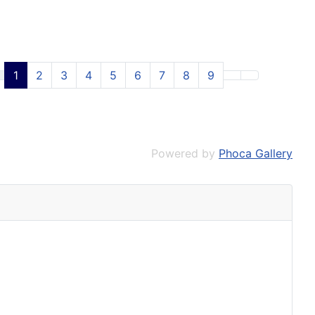
1
2
3
4
5
6
7
8
9
Powered by
Phoca Gallery