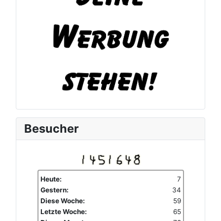
Besucher
Heute:
7
Gestern:
34
Diese Woche:
59
Letzte Woche:
65