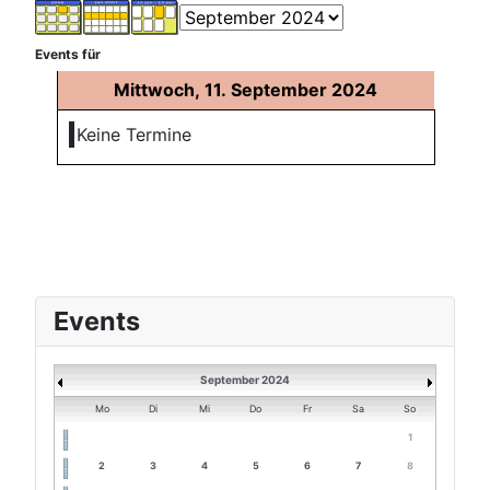
Events für
Mittwoch, 11. September 2024
Keine Termine
Events
September 2024
Mo
Di
Mi
Do
Fr
Sa
So
1
2
3
4
5
6
7
8