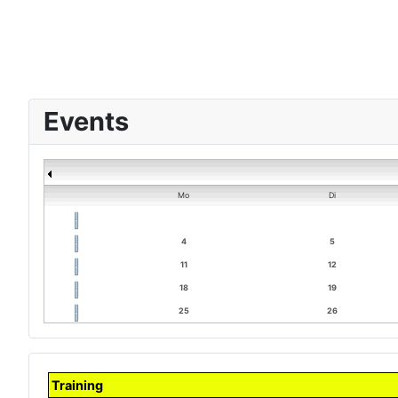
Events
Mo
Di
4
5
11
12
18
19
25
26
Training