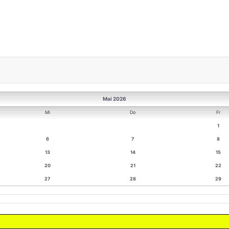
Mai 2026
Mi
Do
Fr
1
6
7
8
13
14
15
20
21
22
27
28
29