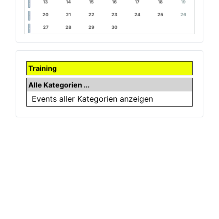
13
14
15
16
17
18
19
20
21
22
23
24
25
26
27
28
29
30
Training
Alle Kategorien ...
Events aller Kategorien anzeigen