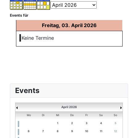
Events für
Freitag, 03. April 2026
Keine Termine
Events
April 2026
Mo
Di
Mi
Do
Fr
Sa
So
1
2
3
4
5
6
7
8
9
10
11
12