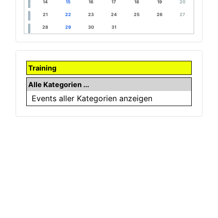
14
15
16
17
18
19
20
21
22
23
24
25
26
27
28
29
30
31
Training
Alle Kategorien ...
Events aller Kategorien anzeigen