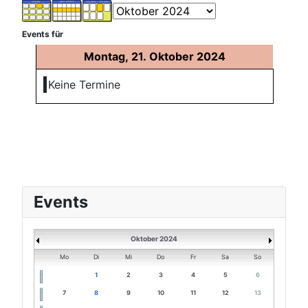
Events für
Montag, 21. Oktober 2024
Keine Termine
Events
Oktober 2024
Mo
Di
Mi
Do
Fr
Sa
So
1
2
3
4
5
6
7
8
9
10
11
12
13